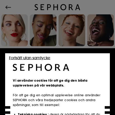
Logga in eller skapa ett konto
Fortsätt utan samtycke
E-postadress
Vi använder cookies för att ge dig den bästa
upplevelsen på vår webbplats.
För att ge dig en optimal upplevelse online använder
SEPHORA och våra tredjeparter cookies och andra
Är du redan medlem i Sephoras Kundklubb?
spårningar, som till exempel:
Ange samma e-postadress som du använde
när du registrerade dig i butiken.
Tekniska cookies :
dessa är nödvändiga för att du