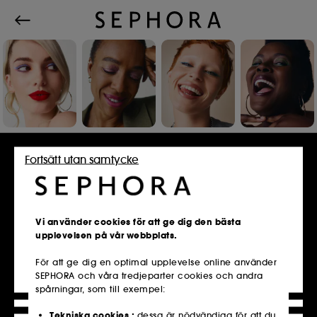
Logga in eller skapa ett konto
Fortsätt utan samtycke
E-postadress
Vi använder cookies för att ge dig den bästa
upplevelsen på vår webbplats.
För att ge dig en optimal upplevelse online använder
SEPHORA och våra tredjeparter cookies och andra
Är du redan medlem i Sephoras Kundklubb?
spårningar, som till exempel:
Ange samma e-postadress som du använde
när du registrerade dig i butiken.
Tekniska cookies :
dessa är nödvändiga för att du